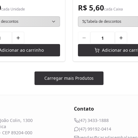
0
R$ 5,60
cada
Unidade
cada
Caixa
 descontos
Tabela de descontos
Adicionar ao carrinho
Adicionar ao carr
Carregar mais Produtos
Contato
João Colin, 1300
(47) 3433-1888
ica
(47) 99192-0414
 - CEP 89204-000
vendas@casadasembalagens