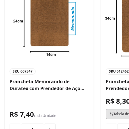
SKU
007347
SKU
012462
Prancheta Memorando de
Prancheta
Duratex com Prendedor de Aço
Prendedor
Bacchi
R$ 8,3
R$ 7,40
Tabela de
cada
Unidade