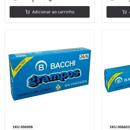
Adicionar ao carrinho
SKU
006908
SKU
006603