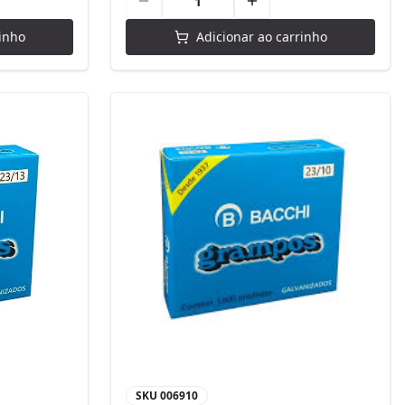
inho
Adicionar ao carrinho
SKU
006910