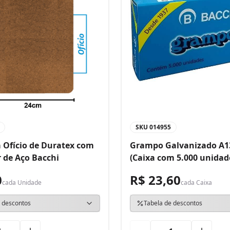
SKU
014955
 Ofício de Duratex com
Grampo Galvanizado A1
 de Aço Bacchi
(Caixa com 5.000 unidad
0
R$ 23,60
cada
Unidade
cada
Caixa
 descontos
Tabela de descontos