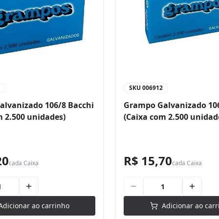
SKU
006912
lvanizado 106/8 Bacchi
Grampo Galvanizado 106
m 2.500 unidades)
(Caixa com 2.500 unidad
20
R$ 15,70
cada
Caixa
cada
Caixa
Adicionar ao carrinho
Adicionar ao carr