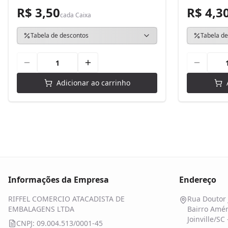
R$ 3,50
R$ 4,3
cada
Caixa
Tabela de descontos
Tabela de
Adicionar ao carrinho
Informações da Empresa
Endereço
RIFFEL COMERCIO ATACADISTA DE
Rua Doutor 
EMBALAGENS LTDA
Bairro Amér
Joinville/SC
CNPJ: 09.004.513/0001-45