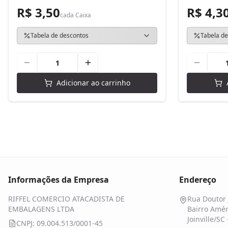
R$ 3,50
R$ 4,3
cada
Caixa
Tabela de descontos
Tabela de
Adicionar ao carrinho
Informações da Empresa
Endereço
RIFFEL COMERCIO ATACADISTA DE
Rua Doutor 
EMBALAGENS LTDA
Bairro Amér
Joinville/SC
CNPJ: 09.004.513/0001-45