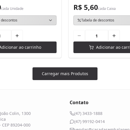
0
R$ 5,60
cada
Unidade
cada
Caixa
 descontos
Tabela de descontos
Adicionar ao carrinho
Adicionar ao carr
Carregar mais Produtos
Contato
João Colin, 1300
(47) 3433-1888
ica
(47) 99192-0414
 - CEP 89204-000
vendas@casadasembalagens