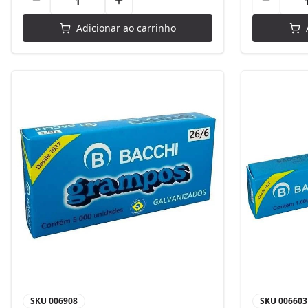
Adicionar ao carrinho
SKU
006908
SKU
006603