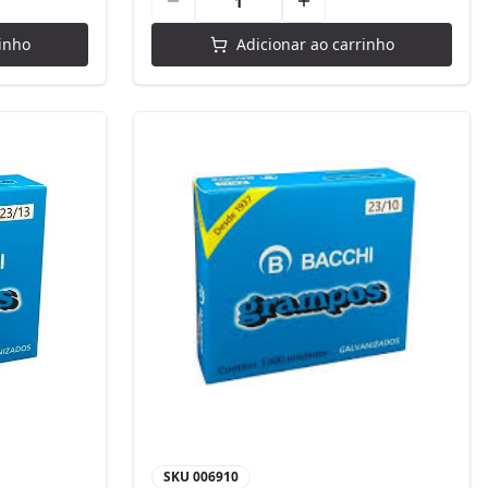
inho
Adicionar ao carrinho
SKU
006910