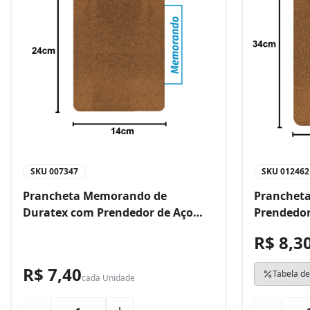
SKU
007347
SKU
012462
Prancheta Memorando de
Prancheta
Duratex com Prendedor de Aço
Prendedor
Bacchi
R$ 8,3
R$ 7,40
Tabela de
cada
Unidade