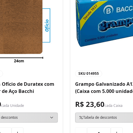
SKU
014955
 Ofício de Duratex com
Grampo Galvanizado A1
 de Aço Bacchi
(Caixa com 5.000 unidad
0
R$ 23,60
cada
Unidade
cada
Caixa
 descontos
Tabela de descontos