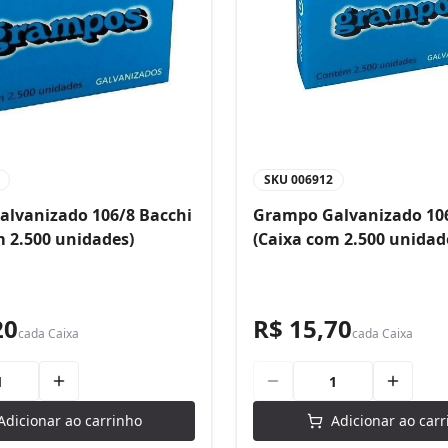
SKU
006912
lvanizado 106/8 Bacchi
Grampo Galvanizado 106
m 2.500 unidades)
(Caixa com 2.500 unidad
20
R$ 15,70
cada
Caixa
cada
Caixa
Adicionar ao carrinho
Adicionar ao carr