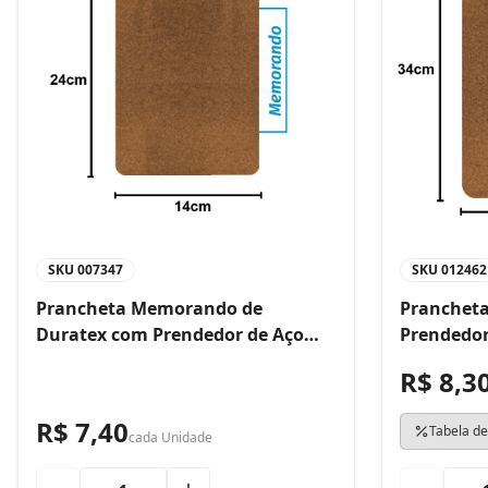
SKU
007347
SKU
012462
Prancheta Memorando de
Prancheta
Duratex com Prendedor de Aço
Prendedor
Bacchi
R$ 8,3
R$ 7,40
Tabela de
cada
Unidade