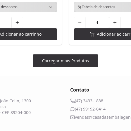
 descontos
Tabela de descontos
Adicionar ao carrinho
Adicionar ao carr
Carregar mais Produtos
Contato
João Colin, 1300
(47) 3433-1888
ica
(47) 99192-0414
 - CEP 89204-000
vendas@casadasembalagens