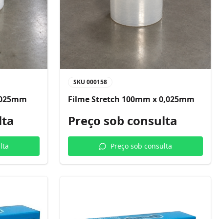
SKU
000158
0,025mm
Filme Stretch 100mm x 0,025mm
lta
Preço sob consulta
lta
Preço sob consulta