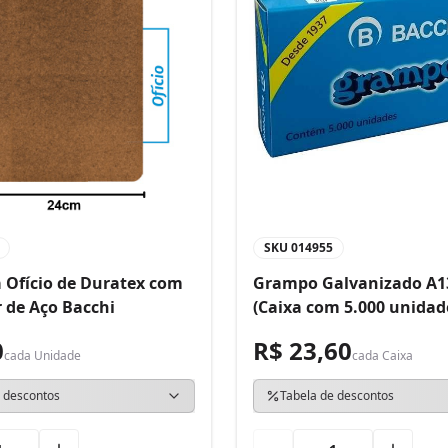
SKU
014955
 Ofício de Duratex com
Grampo Galvanizado A1
 de Aço Bacchi
(Caixa com 5.000 unidad
0
R$ 23,60
cada
Unidade
cada
Caixa
 descontos
Tabela de descontos