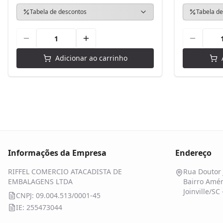
Tabela de descontos
Tabela de
Adicionar ao carrinho
Informações da Empresa
Endereço
RIFFEL COMERCIO ATACADISTA DE
Rua Doutor 
EMBALAGENS LTDA
Bairro Amér
Joinville/SC
CNPJ: 09.004.513/0001-45
IE: 255473044