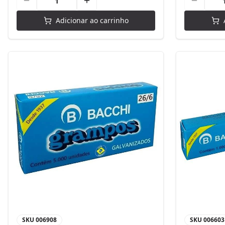
Adicionar ao carrinho
SKU
006908
SKU
006603