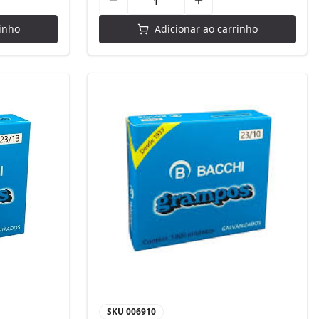
inho
Adicionar ao carrinho
SKU
006910