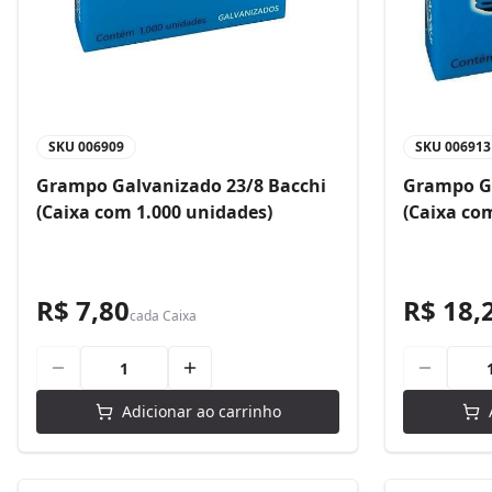
SKU
006909
SKU
006913
Grampo Galvanizado 23/8 Bacchi
Grampo Ga
(Caixa com 1.000 unidades)
(Caixa co
R$ 7,80
R$ 18,
cada
Caixa
Adicionar ao carrinho