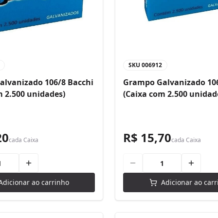
SKU
006912
lvanizado 106/8 Bacchi
Grampo Galvanizado 106
m 2.500 unidades)
(Caixa com 2.500 unidad
20
R$ 15,70
cada
Caixa
cada
Caixa
Adicionar ao carrinho
Adicionar ao carr