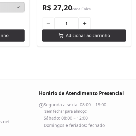
R$ 27,20
cada
Caixa
inho
Adicionar ao carrinho
Horário de Atendimento Presencial
Segunda a sexta: 08:00 – 18:00
(sem fechar para almoço)
Sábado: 08:00 – 12:00
.net
Domingos e feriados: fechado