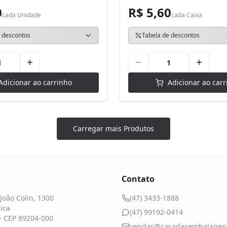
0
R$ 5,60
cada
Unidade
cada
Caixa
 descontos
Tabela de descontos
Adicionar ao carrinho
Adicionar ao carr
Carregar mais Produtos
Contato
João Colin, 1300
(47) 3433-1888
ica
(47) 99192-0414
 - CEP 89204-000
vendas@casadasembalagens