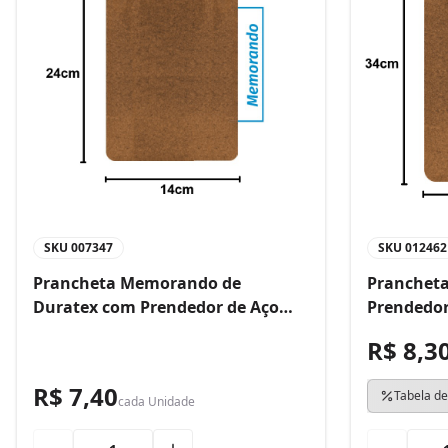
SKU
007347
SKU
012462
Prancheta Memorando de
Prancheta
Duratex com Prendedor de Aço
Prendedor
Bacchi
R$ 8,3
R$ 7,40
Tabela de
cada
Unidade