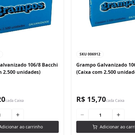
SKU
006912
lvanizado 106/8 Bacchi
Grampo Galvanizado 106
m 2.500 unidades)
(Caixa com 2.500 unidad
20
R$ 15,70
cada
Caixa
cada
Caixa
Adicionar ao carrinho
Adicionar ao carr