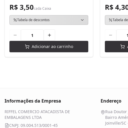
R$ 3,50
R$ 4,3
cada
Caixa
Tabela de descontos
Tabela de
Adicionar ao carrinho
Informações da Empresa
Endereço
RIFFEL COMERCIO ATACADISTA DE
Rua Doutor 
EMBALAGENS LTDA
Bairro Amér
Joinville/SC
CNPJ: 09.004.513/0001-45