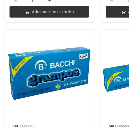
Adicionar ao carrinho
SKU
006908
SKU
006603