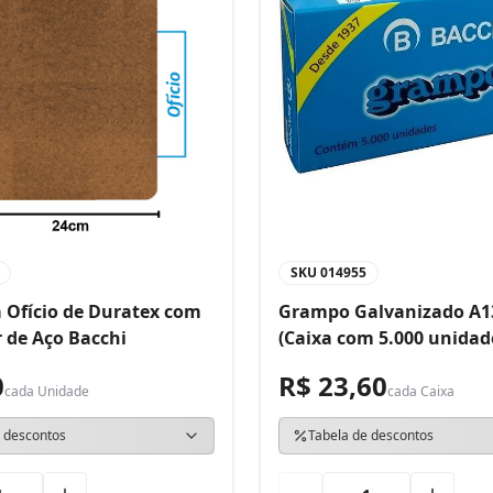
SKU
014955
 Ofício de Duratex com
Grampo Galvanizado A1
 de Aço Bacchi
(Caixa com 5.000 unidad
0
R$ 23,60
cada
Unidade
cada
Caixa
 descontos
Tabela de descontos