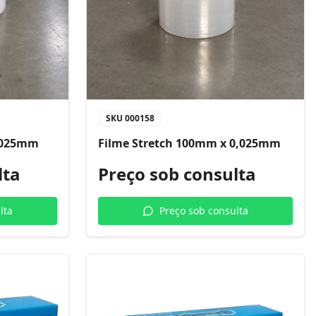
SKU
000158
0,025mm
Filme Stretch 100mm x 0,025mm
lta
Preço sob consulta
lta
Preço sob consulta