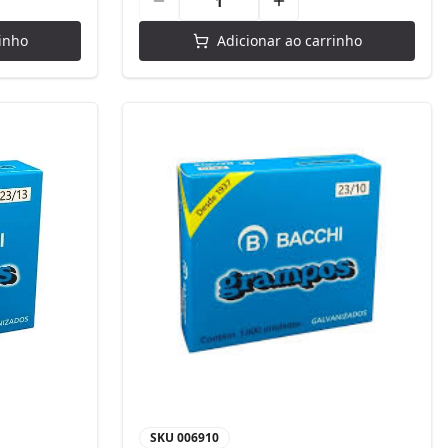
inho
Adicionar ao carrinho
SKU
006910