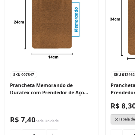
SKU
007347
SKU
012462
Prancheta Memorando de
Prancheta
Duratex com Prendedor de Aço
Prendedor
Bacchi
R$ 8,3
R$ 7,40
Tabela de
cada
Unidade