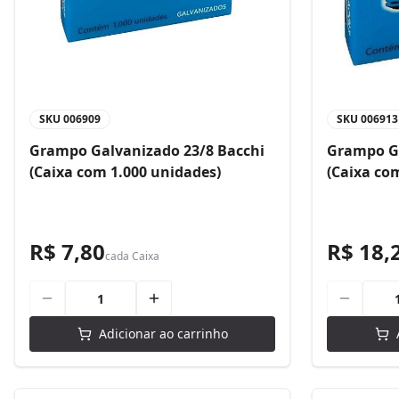
SKU
006909
SKU
006913
Grampo Galvanizado 23/8 Bacchi
Grampo Ga
(Caixa com 1.000 unidades)
(Caixa co
R$ 7,80
R$ 18,
cada
Caixa
Adicionar ao carrinho