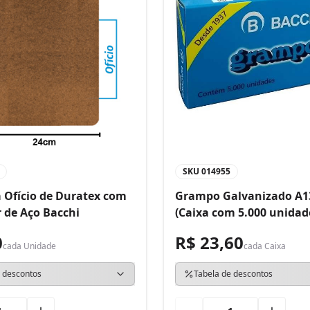
SKU
014955
 Ofício de Duratex com
Grampo Galvanizado A1
 de Aço Bacchi
(Caixa com 5.000 unidad
0
R$ 23,60
cada
Unidade
cada
Caixa
 descontos
Tabela de descontos