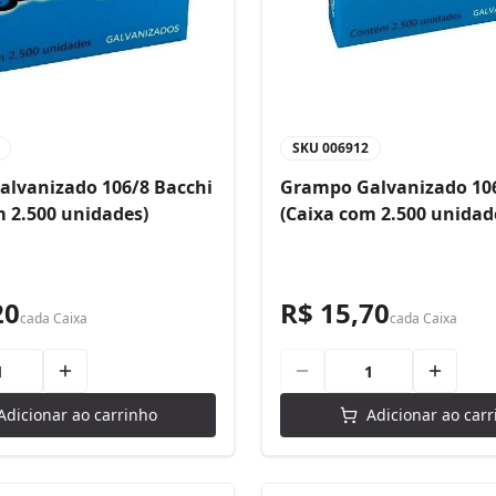
SKU
006912
lvanizado 106/8 Bacchi
Grampo Galvanizado 106
m 2.500 unidades)
(Caixa com 2.500 unidad
20
R$ 15,70
cada
Caixa
cada
Caixa
Adicionar ao carrinho
Adicionar ao carr