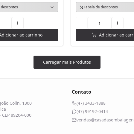
 descontos
Tabela de descontos
Adicionar ao carrinho
Adicionar ao carr
Carregar mais Produtos
Contato
João Colin, 1300
(47) 3433-1888
ica
(47) 99192-0414
 - CEP 89204-000
vendas@casadasembalagens