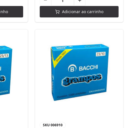
inho
Adicionar ao carrinho
SKU
006910