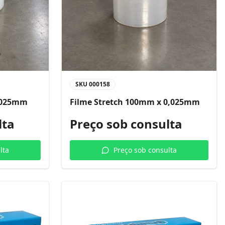
SKU
000158
0,025mm
Filme Stretch 100mm x 0,025mm
lta
Preço sob consulta
lta
Preço sob consulta