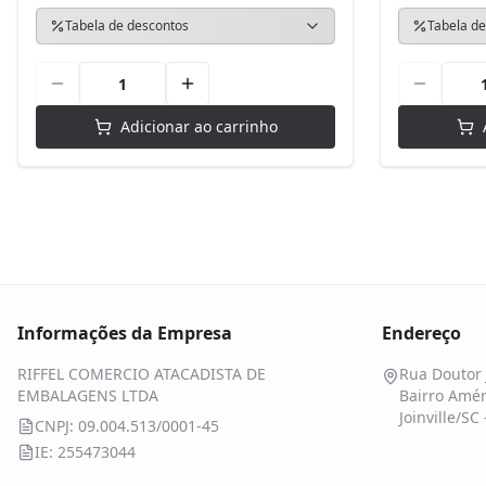
Tabela de descontos
Tabela de
Adicionar ao carrinho
Informações da Empresa
Endereço
RIFFEL COMERCIO ATACADISTA DE
Rua Doutor 
EMBALAGENS LTDA
Bairro Amér
Joinville/SC
CNPJ: 09.004.513/0001-45
IE: 255473044