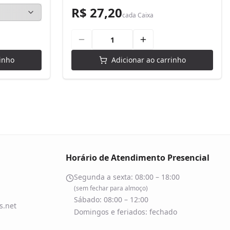
R$ 27,20
cada
Caixa
inho
Adicionar ao carrinho
Horário de Atendimento Presencial
Segunda a sexta: 08:00 – 18:00
(sem fechar para almoço)
Sábado: 08:00 – 12:00
.net
Domingos e feriados: fechado