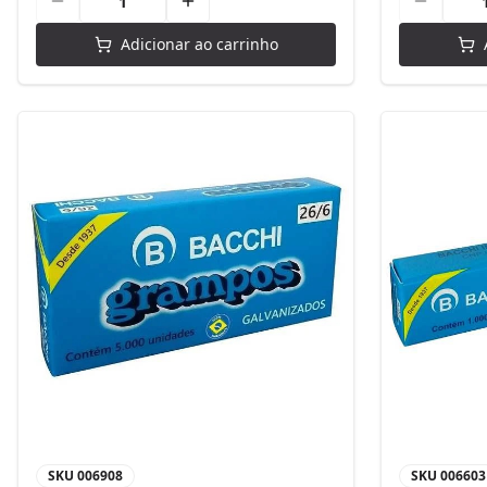
Adicionar ao carrinho
SKU
006908
SKU
006603