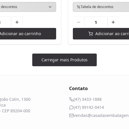
 descontos
Tabela de descontos
Adicionar ao carrinho
Adicionar ao carr
Carregar mais Produtos
Contato
João Colin, 1300
(47) 3433-1888
ica
(47) 99192-0414
 - CEP 89204-000
vendas@casadasembalagens