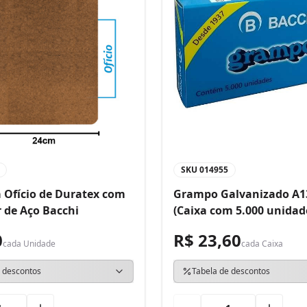
SKU
014955
 Ofício de Duratex com
Grampo Galvanizado A1
 de Aço Bacchi
(Caixa com 5.000 unidad
0
R$ 23,60
cada
Unidade
cada
Caixa
 descontos
Tabela de descontos