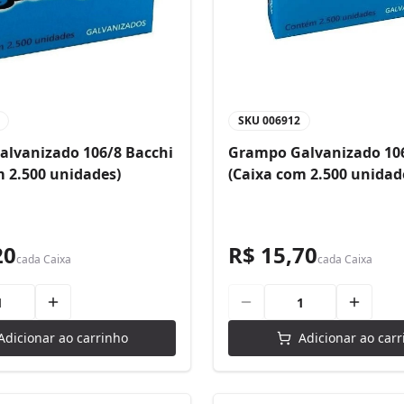
SKU
006912
lvanizado 106/8 Bacchi
Grampo Galvanizado 106
m 2.500 unidades)
(Caixa com 2.500 unidad
20
R$ 15,70
cada
Caixa
cada
Caixa
Adicionar ao carrinho
Adicionar ao carr