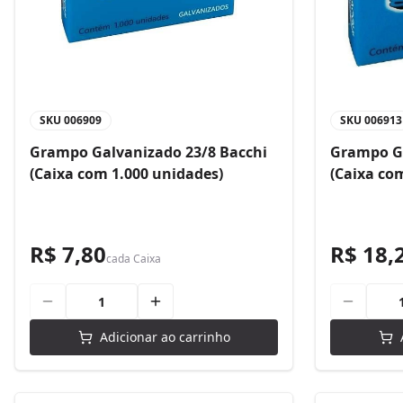
SKU
006909
SKU
006913
Grampo Galvanizado 23/8 Bacchi
Grampo Ga
(Caixa com 1.000 unidades)
(Caixa co
R$ 7,80
R$ 18,
cada
Caixa
Adicionar ao carrinho