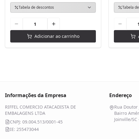
Tabela de descontos
Tabela de
Adicionar ao carrinho
Informações da Empresa
Endereço
RIFFEL COMERCIO ATACADISTA DE
Rua Doutor 
EMBALAGENS LTDA
Bairro Amér
Joinville/SC
CNPJ: 09.004.513/0001-45
IE: 255473044