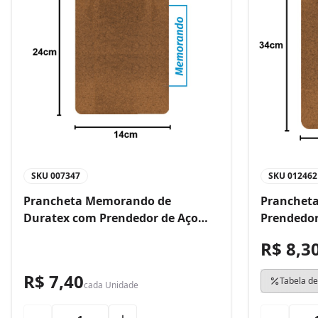
SKU
007347
SKU
012462
Prancheta Memorando de
Prancheta
Duratex com Prendedor de Aço
Prendedor
Bacchi
R$ 8,3
R$ 7,40
Tabela de
cada
Unidade