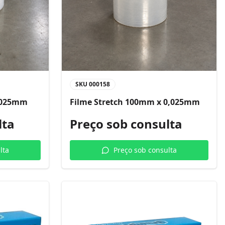
SKU
000158
0,025mm
Filme Stretch 100mm x 0,025mm
lta
Preço sob consulta
lta
Preço sob consulta