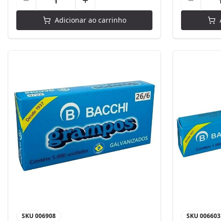
Adicionar ao carrinho
SKU
006908
SKU
006603