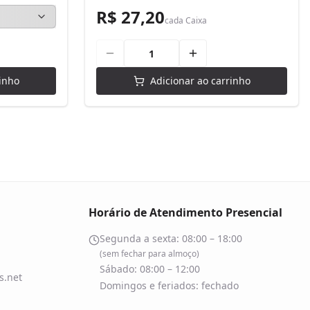
R$ 27,20
cada
Caixa
inho
Adicionar ao carrinho
Horário de Atendimento Presencial
Segunda a sexta: 08:00 – 18:00
(sem fechar para almoço)
Sábado: 08:00 – 12:00
.net
Domingos e feriados: fechado