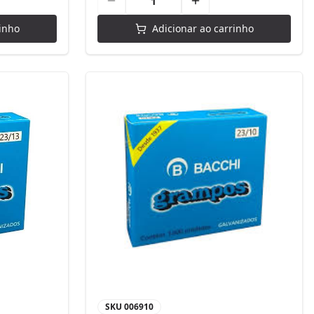
inho
Adicionar ao carrinho
SKU
006910