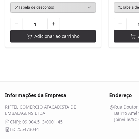
Tabela de descontos
Tabela de
Adicionar ao carrinho
Informações da Empresa
Endereço
RIFFEL COMERCIO ATACADISTA DE
Rua Doutor 
EMBALAGENS LTDA
Bairro Amér
Joinville/SC
CNPJ: 09.004.513/0001-45
IE: 255473044