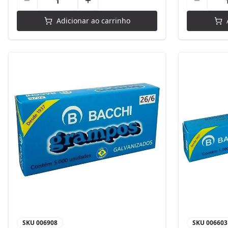
Adicionar ao carrinho
SKU
006908
SKU
006603