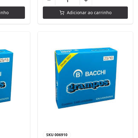
inho
Adicionar ao carrinho
SKU
006910