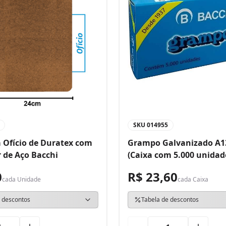
SKU
014955
 Ofício de Duratex com
Grampo Galvanizado A1
 de Aço Bacchi
(Caixa com 5.000 unidad
0
R$ 23,60
cada
Unidade
cada
Caixa
 descontos
Tabela de descontos