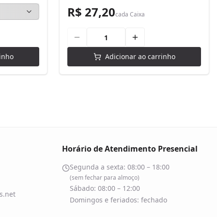
R$ 27,20
cada
Caixa
inho
Adicionar ao carrinho
Horário de Atendimento Presencial
Segunda a sexta: 08:00 – 18:00
(sem fechar para almoço)
Sábado: 08:00 – 12:00
.net
Domingos e feriados: fechado