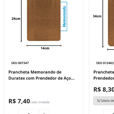
SKU
007347
SKU
012462
Prancheta Memorando de
Prancheta
Duratex com Prendedor de Aço
Prendedor
Bacchi
R$ 8,3
R$ 7,40
Tabela de
cada
Unidade