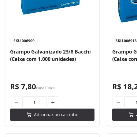
SKU
006909
SKU
006913
Grampo Galvanizado 23/8 Bacchi
Grampo Ga
(Caixa com 1.000 unidades)
(Caixa co
R$ 7,80
R$ 18,
cada
Caixa
Adicionar ao carrinho