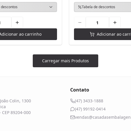
 descontos
Tabela de descontos
Adicionar ao carrinho
Adicionar ao carr
Carregar mais Produtos
Contato
João Colin, 1300
(47) 3433-1888
ica
(47) 99192-0414
 - CEP 89204-000
vendas@casadasembalagens