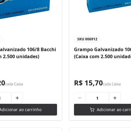
SKU
006912
lvanizado 106/8 Bacchi
Grampo Galvanizado 106
m 2.500 unidades)
(Caixa com 2.500 unidad
20
R$ 15,70
cada
Caixa
cada
Caixa
Adicionar ao carrinho
Adicionar ao carr