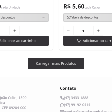
0
R$ 5,60
cada
Unidade
cada
Caixa
 descontos
Tabela de descontos
Adicionar ao carrinho
Adicionar ao carr
Carregar mais Produtos
Contato
João Colin, 1300
(47) 3433-1888
ica
(47) 99192-0414
 - CEP 89204-000
vendas@casadasembalagens