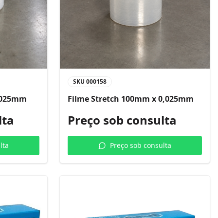
SKU
000158
0,025mm
Filme Stretch 100mm x 0,025mm
lta
Preço sob consulta
lta
Preço sob consulta