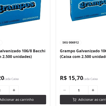
SKU
006912
lvanizado 106/8 Bacchi
Grampo Galvanizado 106
m 2.500 unidades)
(Caixa com 2.500 unidad
20
R$ 15,70
cada
Caixa
cada
Caixa
Adicionar ao carrinho
Adicionar ao carr