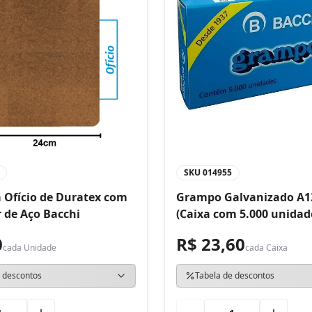
SKU
014955
 Ofício de Duratex com
Grampo Galvanizado A1
 de Aço Bacchi
(Caixa com 5.000 unidad
0
R$ 23,60
cada
Unidade
cada
Caixa
 descontos
Tabela de descontos