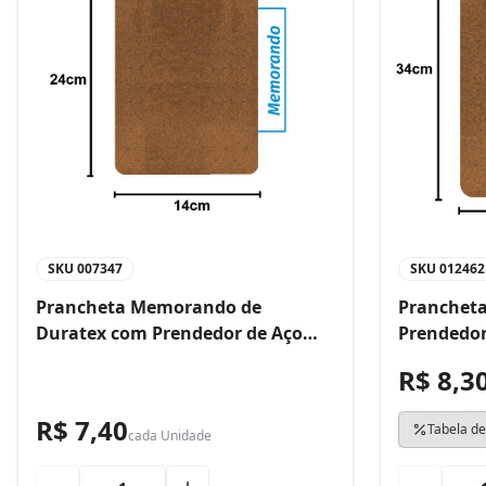
SKU
007347
SKU
012462
Prancheta Memorando de
Prancheta
Duratex com Prendedor de Aço
Prendedor
Bacchi
R$ 8,3
R$ 7,40
Tabela de
cada
Unidade