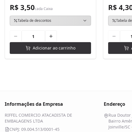
R$ 3,50
R$ 4,3
cada
Caixa
Tabela de descontos
Tabela de
Adicionar ao carrinho
Informações da Empresa
Endereço
RIFFEL COMERCIO ATACADISTA DE
Rua Doutor 
EMBALAGENS LTDA
Bairro Amér
Joinville/SC
CNPJ: 09.004.513/0001-45