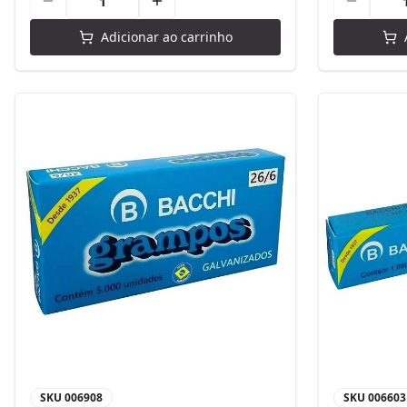
Adicionar ao carrinho
SKU
006908
SKU
006603