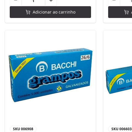
Adicionar ao carrinho
SKU
006908
SKU
006603