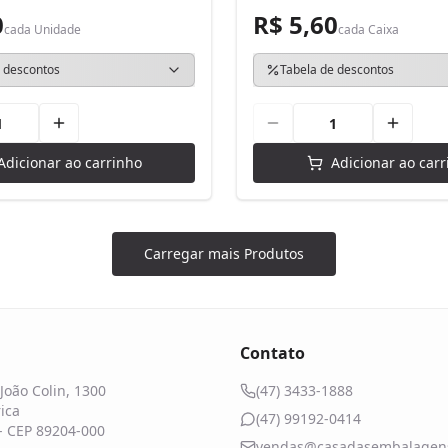
0
R$ 5,60
cada
Unidade
cada
Caixa
 descontos
Tabela de descontos
Adicionar ao carrinho
Adicionar ao carr
Carregar mais Produtos
Contato
João Colin, 1300
(47) 3433-1888
ica
(47) 99192-0414
 - CEP 89204-000
vendas@casadasembalagens