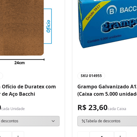
SKU
014955
 Ofício de Duratex com
Grampo Galvanizado A1
 de Aço Bacchi
(Caixa com 5.000 unidad
0
R$ 23,60
cada
Unidade
cada
Caixa
 descontos
Tabela de descontos