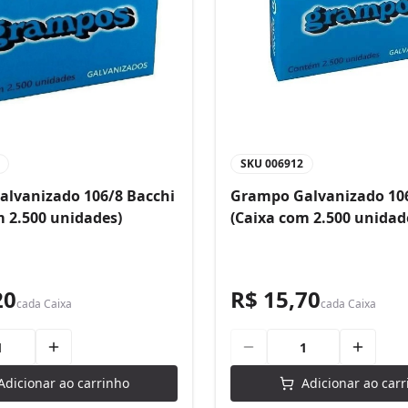
SKU
006912
lvanizado 106/8 Bacchi
Grampo Galvanizado 106
m 2.500 unidades)
(Caixa com 2.500 unidad
20
R$ 15,70
cada
Caixa
cada
Caixa
Adicionar ao carrinho
Adicionar ao carr