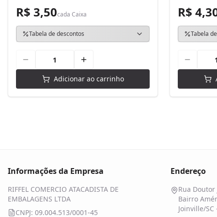
R$ 3,50
R$ 4,3
cada
Caixa
Tabela de descontos
Tabela de
Adicionar ao carrinho
Informações da Empresa
Endereço
RIFFEL COMERCIO ATACADISTA DE
Rua Doutor 
EMBALAGENS LTDA
Bairro Amér
Joinville/SC
CNPJ: 09.004.513/0001-45