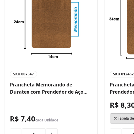
SKU
007347
SKU
012462
Prancheta Memorando de
Prancheta
Duratex com Prendedor de Aço
Prendedor
Bacchi
R$ 8,3
R$ 7,40
Tabela de
cada
Unidade