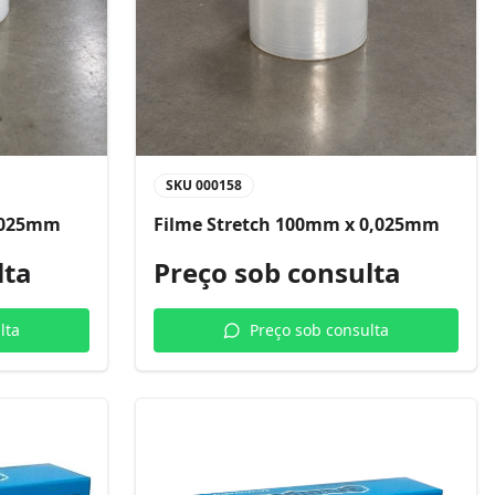
SKU
000158
0,025mm
Filme Stretch 100mm x 0,025mm
lta
Preço sob consulta
lta
Preço sob consulta