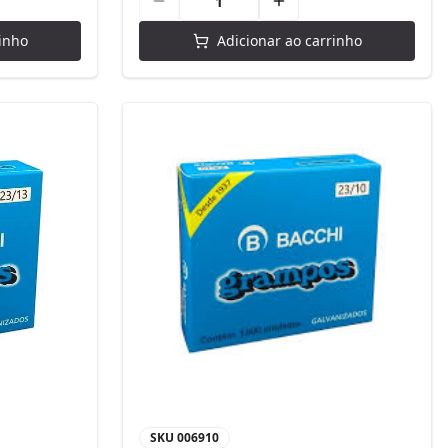
inho
Adicionar ao carrinho
SKU
006910