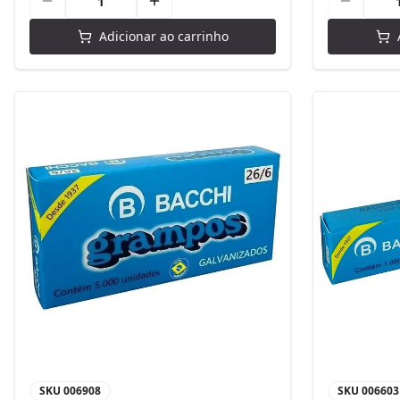
Adicionar ao carrinho
SKU
006908
SKU
006603