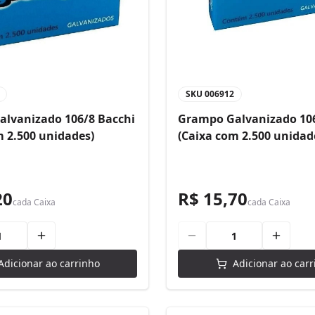
SKU
006912
lvanizado 106/8 Bacchi
Grampo Galvanizado 106
m 2.500 unidades)
(Caixa com 2.500 unidad
20
R$ 15,70
cada
Caixa
cada
Caixa
Adicionar ao carrinho
Adicionar ao carr