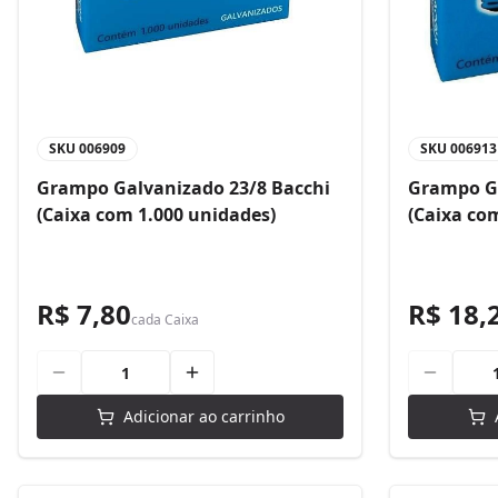
SKU
006909
SKU
006913
Grampo Galvanizado 23/8 Bacchi
Grampo Ga
(Caixa com 1.000 unidades)
(Caixa co
R$ 7,80
R$ 18,
cada
Caixa
Adicionar ao carrinho