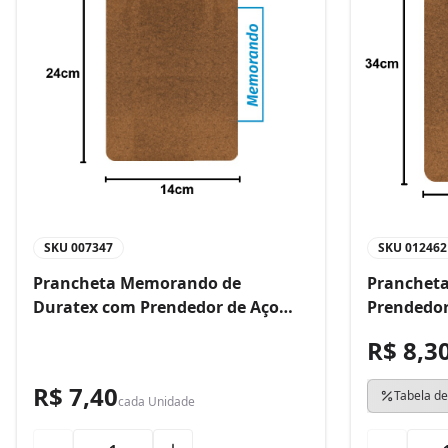
SKU
007347
SKU
012462
Prancheta Memorando de
Prancheta
Duratex com Prendedor de Aço
Prendedor
Bacchi
R$ 8,3
R$ 7,40
Tabela de
cada
Unidade