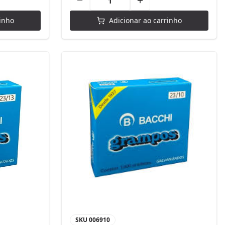
inho
Adicionar ao carrinho
SKU
006910