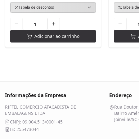
Tabela de descontos
Tabela de
Adicionar ao carrinho
Informações da Empresa
Endereço
RIFFEL COMERCIO ATACADISTA DE
Rua Doutor 
EMBALAGENS LTDA
Bairro Amér
Joinville/SC
CNPJ: 09.004.513/0001-45
IE: 255473044