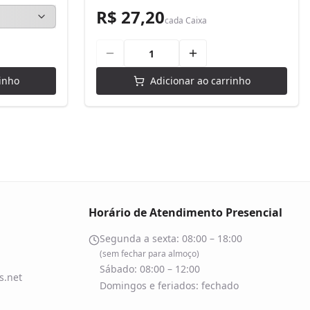
R$ 27,20
cada
Caixa
inho
Adicionar ao carrinho
Horário de Atendimento Presencial
Segunda a sexta: 08:00 – 18:00
(sem fechar para almoço)
Sábado: 08:00 – 12:00
.net
Domingos e feriados: fechado