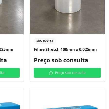
SKU
000158
0,025mm
Filme Stretch 100mm x 0,025mm
lta
Preço sob consulta
lta
Preço sob consulta