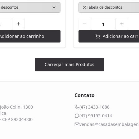
 descontos
Tabela de descontos
Adicionar ao carrinho
Adicionar ao carr
Carregar mais Produtos
Contato
João Colin, 1300
(47) 3433-1888
ica
(47) 99192-0414
 - CEP 89204-000
vendas@casadasembalagens