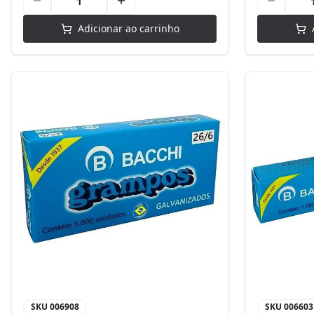
Adicionar ao carrinho
SKU
006908
SKU
006603