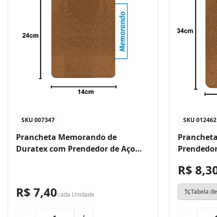
SKU
007347
SKU
012462
Prancheta Memorando de
Prancheta
Duratex com Prendedor de Aço
Prendedor
Bacchi
R$ 8,3
R$ 7,40
Tabela de
cada
Unidade