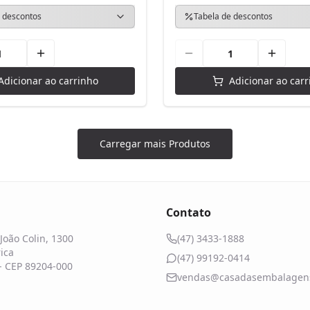
 descontos
Tabela de descontos
Adicionar ao carrinho
Adicionar ao carr
Carregar mais Produtos
Contato
João Colin, 1300
(47) 3433-1888
ica
(47) 99192-0414
 - CEP 89204-000
vendas@casadasembalagens