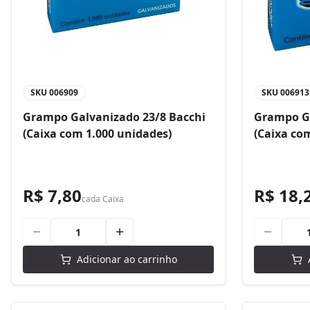
SKU
006909
SKU
006913
Grampo Galvanizado 23/8 Bacchi
Grampo Ga
(Caixa com 1.000 unidades)
(Caixa co
R$ 7,80
R$ 18,
cada
Caixa
Adicionar ao carrinho