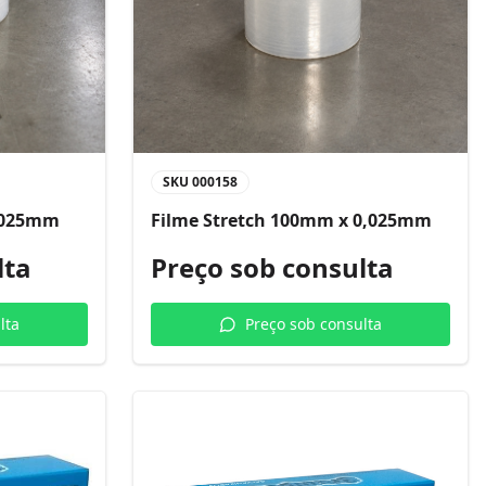
SKU
000158
0,025mm
Filme Stretch 100mm x 0,025mm
lta
Preço sob consulta
lta
Preço sob consulta