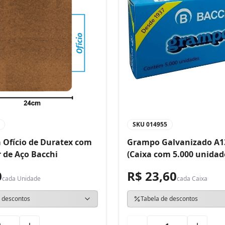
SKU
014955
 Ofício de Duratex com
Grampo Galvanizado A1
 de Aço Bacchi
(Caixa com 5.000 unidad
0
R$ 23,60
cada
Unidade
cada
Caixa
 descontos
Tabela de descontos