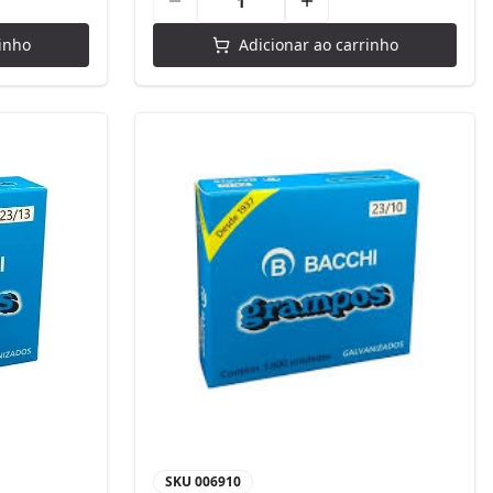
inho
Adicionar ao carrinho
SKU
006910