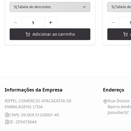
Tabela de descontos
Tabela de
Adicionar ao carrinho
Informações da Empresa
Endereço
RIFFEL COMERCIO ATACADISTA DE
Rua Doutor 
EMBALAGENS LTDA
Bairro Amér
Joinville/SC
CNPJ: 09.004.513/0001-45
IE: 255473044