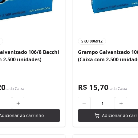
SKU
006912
lvanizado 106/8 Bacchi
Grampo Galvanizado 106
m 2.500 unidades)
(Caixa com 2.500 unidad
20
R$ 15,70
cada
Caixa
cada
Caixa
Adicionar ao carrinho
Adicionar ao carr