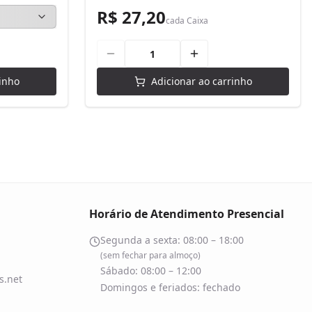
R$ 27,20
cada
Caixa
inho
Adicionar ao carrinho
Horário de Atendimento Presencial
Segunda a sexta: 08:00 – 18:00
(sem fechar para almoço)
Sábado: 08:00 – 12:00
.net
Domingos e feriados: fechado