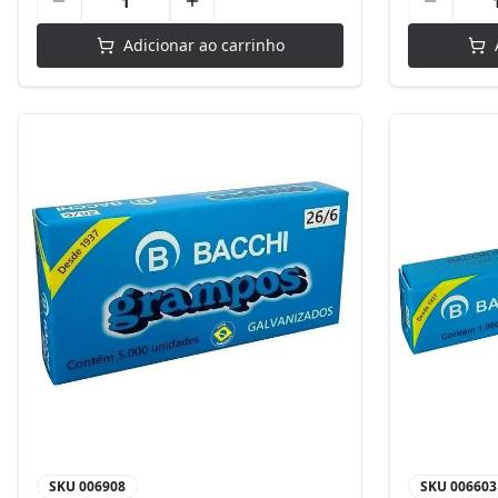
Adicionar ao carrinho
SKU
006908
SKU
006603