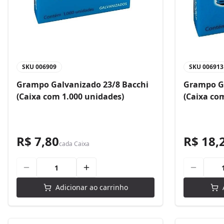
SKU
006909
SKU
006913
Grampo Galvanizado 23/8 Bacchi
Grampo Ga
(Caixa com 1.000 unidades)
(Caixa co
R$ 7,80
R$ 18,
cada
Caixa
Adicionar ao carrinho