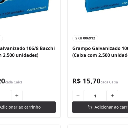
SKU
006912
lvanizado 106/8 Bacchi
Grampo Galvanizado 106
m 2.500 unidades)
(Caixa com 2.500 unidad
20
R$ 15,70
cada
Caixa
cada
Caixa
Adicionar ao carrinho
Adicionar ao carr