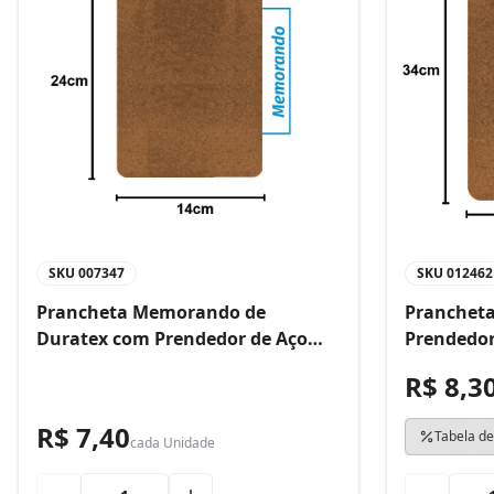
SKU
007347
SKU
012462
Prancheta Memorando de
Prancheta
Duratex com Prendedor de Aço
Prendedor
Bacchi
R$ 8,3
R$ 7,40
Tabela de
cada
Unidade