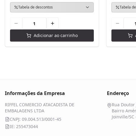
Tabela de descontos
Tabela de
Adicionar ao carrinho
Informações da Empresa
Endereço
RIFFEL COMERCIO ATACADISTA DE
Rua Doutor 
EMBALAGENS LTDA
Bairro Amér
Joinville/SC
CNPJ: 09.004.513/0001-45
IE: 255473044