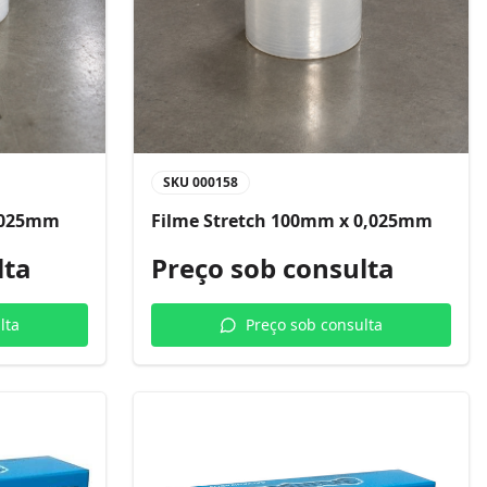
SKU
000158
0,025mm
Filme Stretch 100mm x 0,025mm
lta
Preço sob consulta
lta
Preço sob consulta