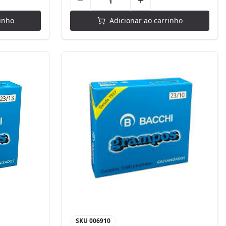
inho
Adicionar ao carrinho
SKU
006910