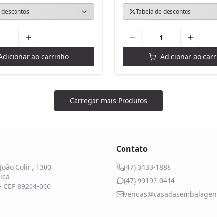
 descontos
Tabela de descontos
Adicionar ao carrinho
Adicionar ao carr
Carregar mais Produtos
Contato
João Colin, 1300
(47) 3433-1888
ica
(47) 99192-0414
 - CEP 89204-000
vendas@casadasembalagens