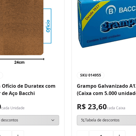
SKU
014955
 Ofício de Duratex com
Grampo Galvanizado A1
 de Aço Bacchi
(Caixa com 5.000 unidad
0
R$ 23,60
cada
Unidade
cada
Caixa
 descontos
Tabela de descontos