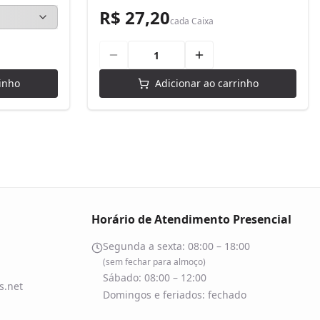
R$ 27,20
cada
Caixa
inho
Adicionar ao carrinho
Horário de Atendimento Presencial
Segunda a sexta: 08:00 – 18:00
(sem fechar para almoço)
Sábado: 08:00 – 12:00
.net
Domingos e feriados: fechado