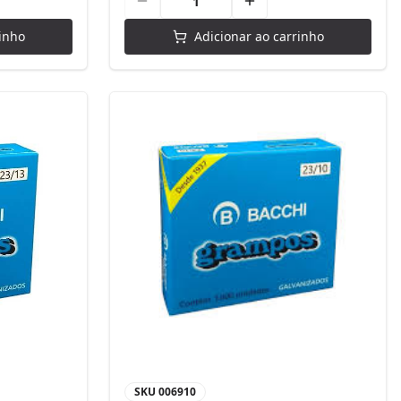
inho
Adicionar ao carrinho
SKU
006910