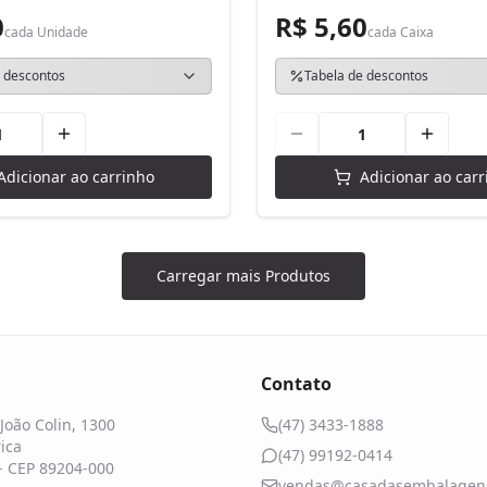
0
R$ 5,60
cada
Unidade
cada
Caixa
 descontos
Tabela de descontos
Adicionar ao carrinho
Adicionar ao carr
Carregar mais Produtos
Contato
João Colin, 1300
(47) 3433-1888
ica
(47) 99192-0414
 - CEP 89204-000
vendas@casadasembalagens