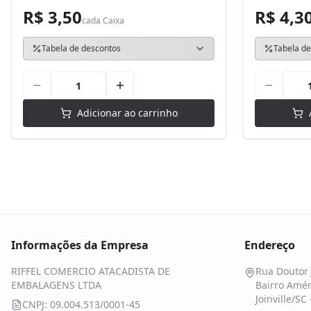
R$ 3,50
R$ 4,3
cada
Caixa
Tabela de descontos
Tabela de
Adicionar ao carrinho
Informações da Empresa
Endereço
RIFFEL COMERCIO ATACADISTA DE
Rua Doutor 
EMBALAGENS LTDA
Bairro Amér
Joinville/SC
CNPJ: 09.004.513/0001-45