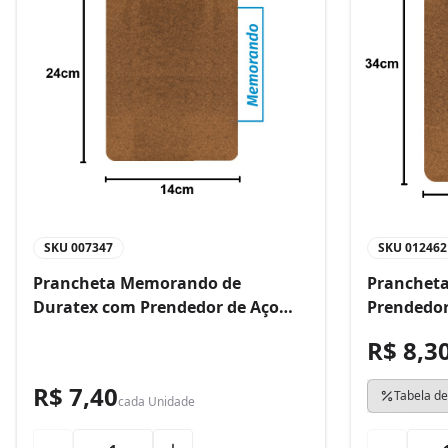
SKU
007347
SKU
012462
Prancheta Memorando de
Prancheta
Duratex com Prendedor de Aço
Prendedor
Bacchi
R$ 8,3
R$ 7,40
Tabela de
cada
Unidade