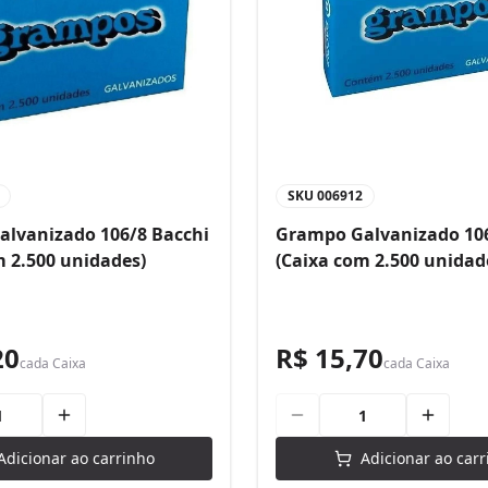
SKU
006912
lvanizado 106/8 Bacchi
Grampo Galvanizado 106
m 2.500 unidades)
(Caixa com 2.500 unidad
20
R$ 15,70
cada
Caixa
cada
Caixa
Adicionar ao carrinho
Adicionar ao carr