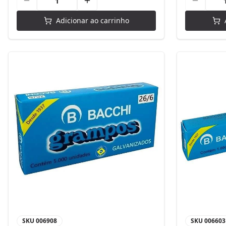
Adicionar ao carrinho
SKU
006908
SKU
006603