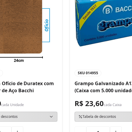
SKU
014955
 Ofício de Duratex com
Grampo Galvanizado A1
 de Aço Bacchi
(Caixa com 5.000 unidad
0
R$ 23,60
cada
Unidade
cada
Caixa
 descontos
Tabela de descontos