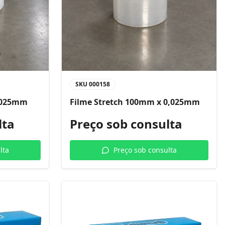
SKU
000158
0,025mm
Filme Stretch 100mm x 0,025mm
lta
Preço sob consulta
lta
Preço sob consulta