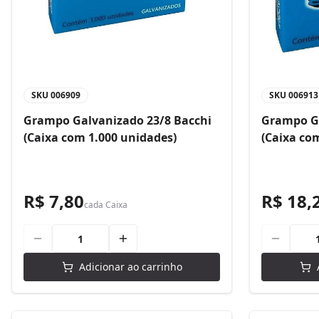
SKU
006909
SKU
006913
Grampo Galvanizado 23/8 Bacchi
Grampo Ga
(Caixa com 1.000 unidades)
(Caixa co
R$ 7,80
R$ 18,
cada
Caixa
Adicionar ao carrinho