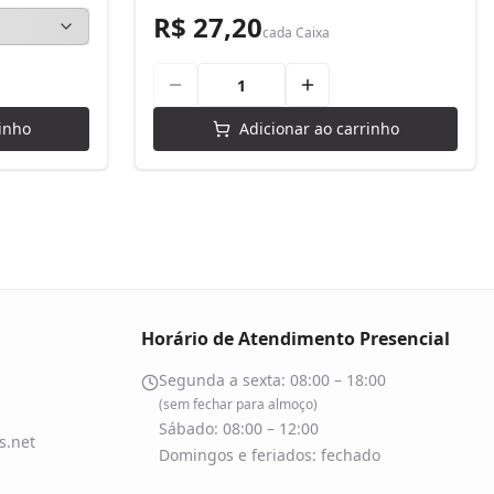
R$ 27,20
cada
Caixa
inho
Adicionar ao carrinho
Horário de Atendimento Presencial
Segunda a sexta: 08:00 – 18:00
(sem fechar para almoço)
Sábado: 08:00 – 12:00
.net
Domingos e feriados: fechado