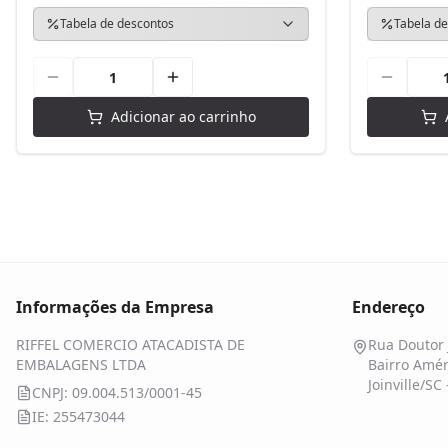
Tabela de descontos
Tabela de
Adicionar ao carrinho
Informações da Empresa
Endereço
RIFFEL COMERCIO ATACADISTA DE
Rua Doutor 
EMBALAGENS LTDA
Bairro Amér
Joinville/SC
CNPJ: 09.004.513/0001-45
IE: 255473044