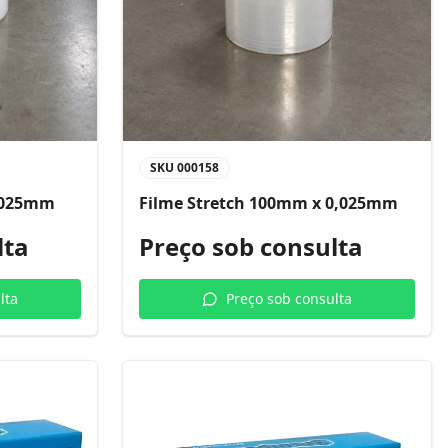
SKU
000158
0,025mm
Filme Stretch 100mm x 0,025mm
lta
Preço sob consulta
lta
Preço sob consulta