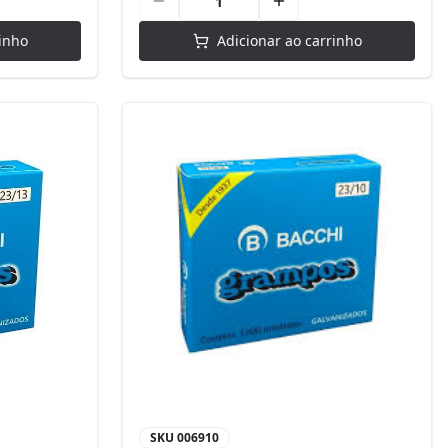
inho
Adicionar ao carrinho
SKU
006910