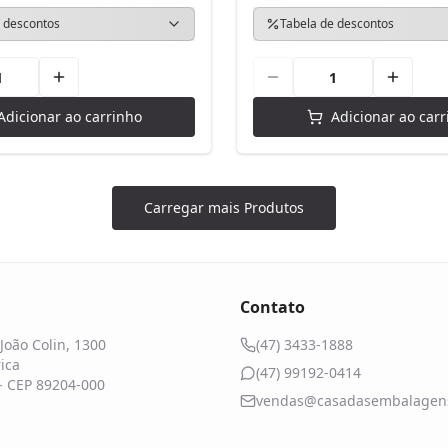
 descontos
Tabela de descontos
Adicionar ao carrinho
Adicionar ao carr
Carregar mais Produtos
Contato
João Colin, 1300
(47) 3433-1888
ica
(47) 99192-0414
 - CEP 89204-000
vendas@casadasembalagens