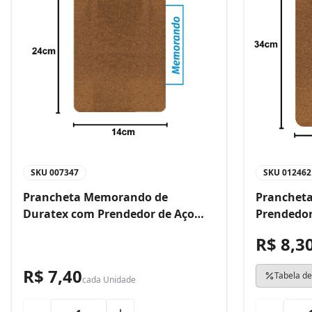
SKU
007347
SKU
012462
Prancheta Memorando de
Prancheta
Duratex com Prendedor de Aço
Prendedor
Bacchi
R$ 8,3
R$ 7,40
Tabela de
cada
Unidade