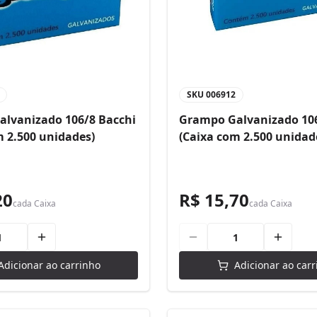
SKU
006912
lvanizado 106/8 Bacchi
Grampo Galvanizado 106
m 2.500 unidades)
(Caixa com 2.500 unidad
20
R$ 15,70
cada
Caixa
cada
Caixa
Adicionar ao carrinho
Adicionar ao carr