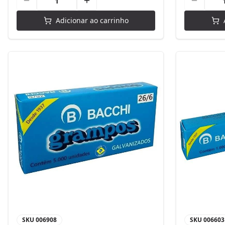
Adicionar ao carrinho
SKU
006908
SKU
006603