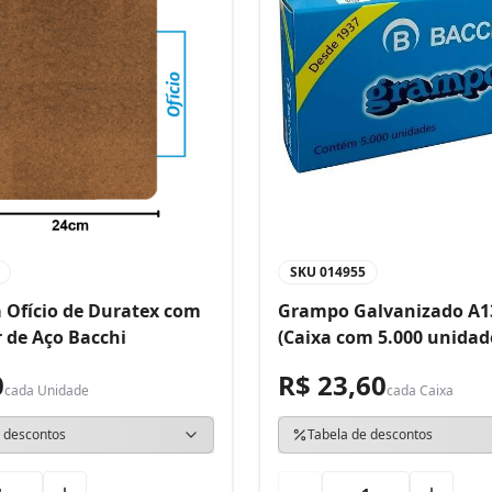
SKU
014955
 Ofício de Duratex com
Grampo Galvanizado A1
 de Aço Bacchi
(Caixa com 5.000 unidad
0
R$ 23,60
cada
Unidade
cada
Caixa
 descontos
Tabela de descontos