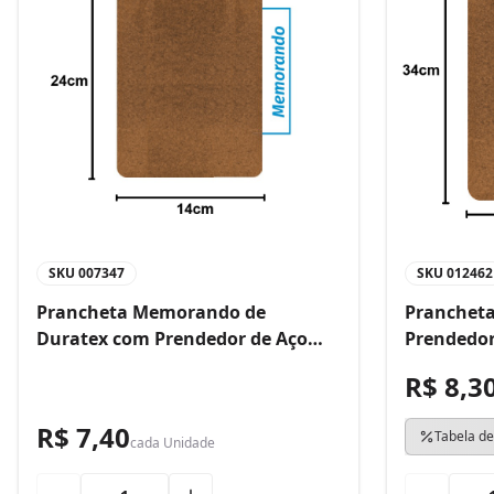
SKU
007347
SKU
012462
Prancheta Memorando de
Prancheta
Duratex com Prendedor de Aço
Prendedor
Bacchi
R$ 8,3
R$ 7,40
Tabela de
cada
Unidade