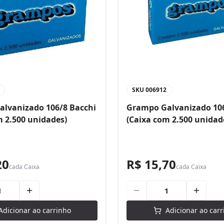
SKU
006912
lvanizado 106/8 Bacchi
Grampo Galvanizado 106
m 2.500 unidades)
(Caixa com 2.500 unidad
20
R$ 15,70
cada
Caixa
cada
Caixa
Adicionar ao carrinho
Adicionar ao carr