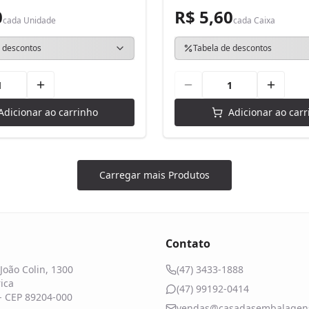
0
R$ 5,60
cada
Unidade
cada
Caixa
 descontos
Tabela de descontos
Adicionar ao carrinho
Adicionar ao carr
Carregar mais Produtos
Contato
João Colin, 1300
(47) 3433-1888
ica
(47) 99192-0414
 - CEP 89204-000
vendas@casadasembalagens