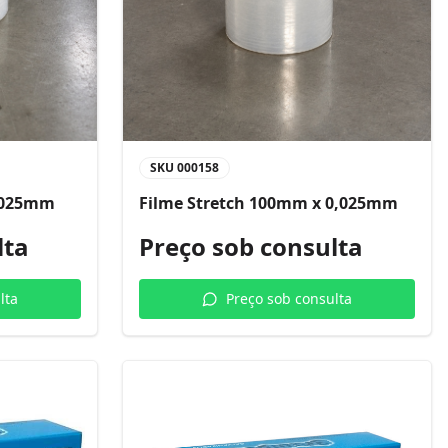
SKU
000158
0,025mm
Filme Stretch 100mm x 0,025mm
lta
Preço sob consulta
lta
Preço sob consulta