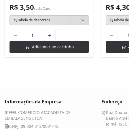
R$ 3,50
R$ 4,3
cada
Caixa
Tabela de descontos
Tabela de
Adicionar ao carrinho
Informações da Empresa
Endereço
RIFFEL COMERCIO ATACADISTA DE
Rua Doutor 
EMBALAGENS LTDA
Bairro Amér
Joinville/SC
CNPJ: 09.004.513/0001-45