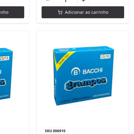
inho
Adicionar ao carrinho
SKU
006910