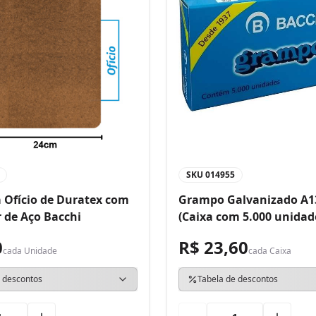
SKU
014955
 Ofício de Duratex com
Grampo Galvanizado A1
 de Aço Bacchi
(Caixa com 5.000 unidad
0
R$ 23,60
cada
Unidade
cada
Caixa
 descontos
Tabela de descontos