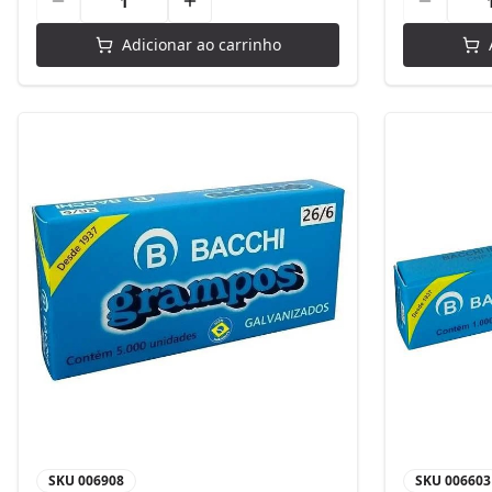
Adicionar ao carrinho
SKU
006908
SKU
006603