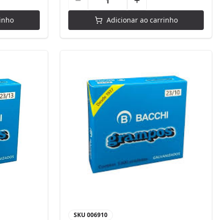
inho
Adicionar ao carrinho
SKU
006910