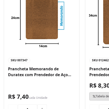
SKU
007347
SKU
012462
Prancheta Memorando de
Prancheta
Duratex com Prendedor de Aço
Prendedor
Bacchi
R$ 8,3
R$ 7,40
Tabela de
cada
Unidade