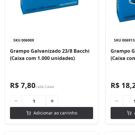
SKU
006909
SKU
006913
Grampo Galvanizado 23/8 Bacchi
Grampo Ga
(Caixa com 1.000 unidades)
(Caixa co
R$ 7,80
R$ 18,
cada
Caixa
Adicionar ao carrinho