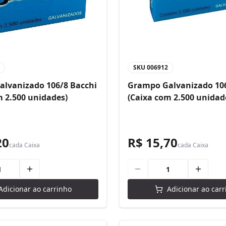
SKU
006912
lvanizado 106/8 Bacchi
Grampo Galvanizado 106
m 2.500 unidades)
(Caixa com 2.500 unidad
20
R$ 15,70
cada
Caixa
cada
Caixa
Adicionar ao carrinho
Adicionar ao carr