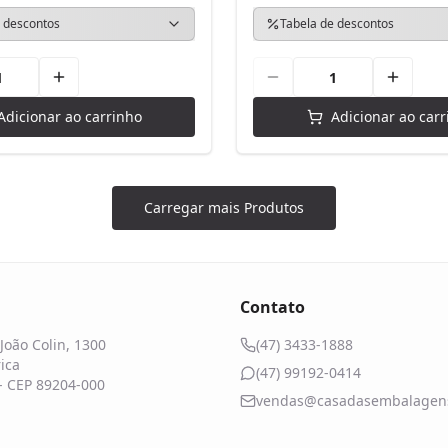
 descontos
Tabela de descontos
Adicionar ao carrinho
Adicionar ao carr
Carregar mais Produtos
Contato
João Colin, 1300
(47) 3433-1888
ica
(47) 99192-0414
 - CEP 89204-000
vendas@casadasembalagens