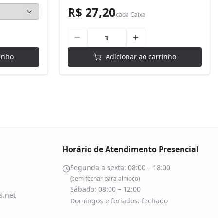
R$ 27,20
cada
Caixa
inho
Adicionar ao carrinho
Horário de Atendimento Presencial
Segunda a sexta: 08:00 – 18:00
(sem fechar para almoço)
Sábado: 08:00 – 12:00
.net
Domingos e feriados: fechado