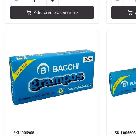
Adicionar ao carrinho
SKU
006908
SKU
006603