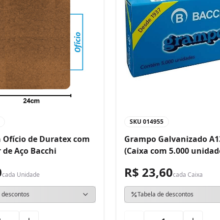
SKU
014955
 Ofício de Duratex com
Grampo Galvanizado A1
 de Aço Bacchi
(Caixa com 5.000 unidad
0
R$ 23,60
cada
Unidade
cada
Caixa
 descontos
Tabela de descontos