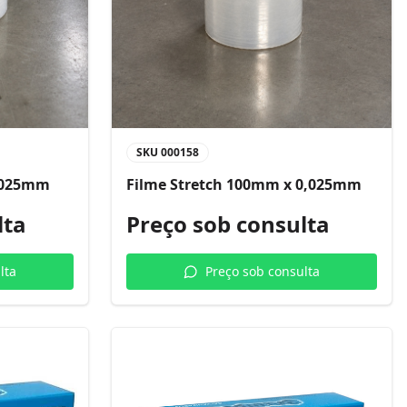
SKU
000158
0,025mm
Filme Stretch 100mm x 0,025mm
lta
Preço sob consulta
lta
Preço sob consulta