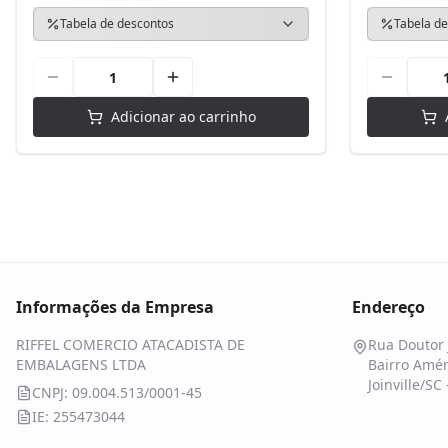
Tabela de descontos
Tabela de
Adicionar ao carrinho
Informações da Empresa
Endereço
RIFFEL COMERCIO ATACADISTA DE
Rua Doutor 
EMBALAGENS LTDA
Bairro Amér
Joinville/SC
CNPJ: 09.004.513/0001-45
IE: 255473044