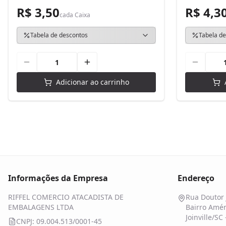
R$ 3,50
R$ 4,3
cada
Caixa
Tabela de descontos
Tabela de
Adicionar ao carrinho
Informações da Empresa
Endereço
RIFFEL COMERCIO ATACADISTA DE
Rua Doutor 
EMBALAGENS LTDA
Bairro Amér
Joinville/SC
CNPJ: 09.004.513/0001-45