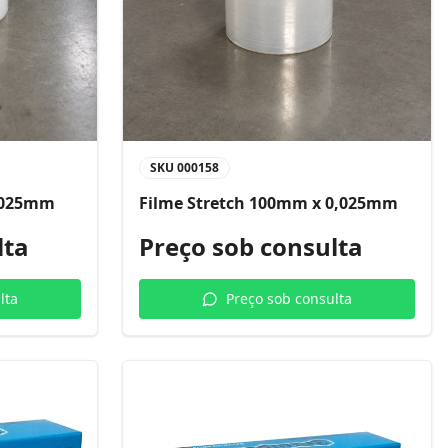
SKU
000158
0,025mm
Filme Stretch 100mm x 0,025mm
lta
Preço sob consulta
lta
Preço sob consulta