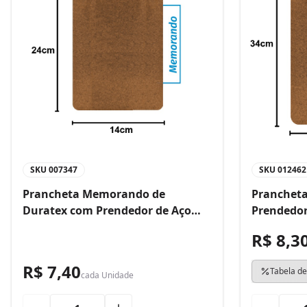
SKU
007347
SKU
012462
Prancheta Memorando de
Prancheta
Duratex com Prendedor de Aço
Prendedor
Bacchi
R$ 8,3
R$ 7,40
Tabela de
cada
Unidade