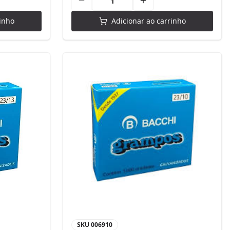
inho
Adicionar ao carrinho
SKU
006910