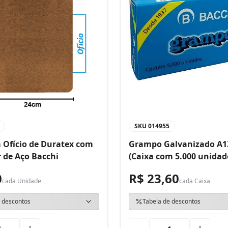
SKU
014955
 Ofício de Duratex com
Grampo Galvanizado A1
 de Aço Bacchi
(Caixa com 5.000 unidad
0
R$ 23,60
cada
Unidade
cada
Caixa
 descontos
Tabela de descontos