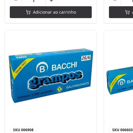
Adicionar ao carrinho
SKU
006908
SKU
006603