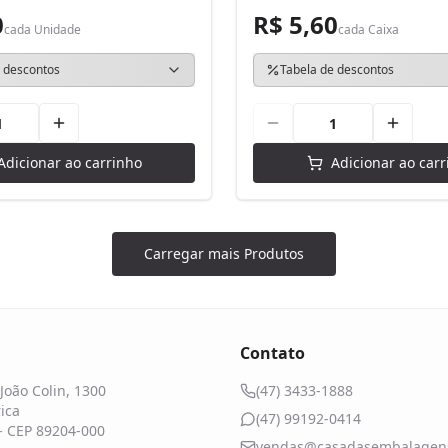
0
R$ 5,60
cada
Unidade
cada
Caixa
 descontos
Tabela de descontos
Adicionar ao carrinho
Adicionar ao carr
Carregar mais Produtos
Contato
João Colin, 1300
(47) 3433-1888
ica
(47) 99192-0414
 - CEP 89204-000
vendas@casadasembalagens