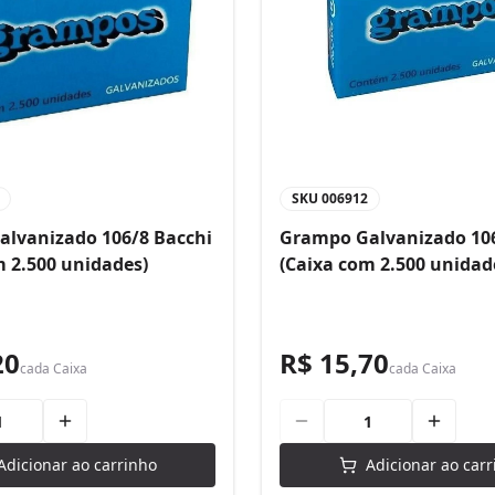
SKU
006912
lvanizado 106/8 Bacchi
Grampo Galvanizado 106
m 2.500 unidades)
(Caixa com 2.500 unidad
20
R$ 15,70
cada
Caixa
cada
Caixa
Adicionar ao carrinho
Adicionar ao carr