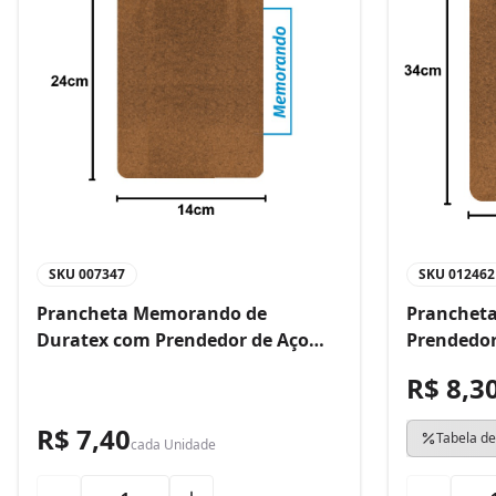
SKU
007347
SKU
012462
Prancheta Memorando de
Prancheta
Duratex com Prendedor de Aço
Prendedor
Bacchi
R$ 8,3
R$ 7,40
Tabela de
cada
Unidade