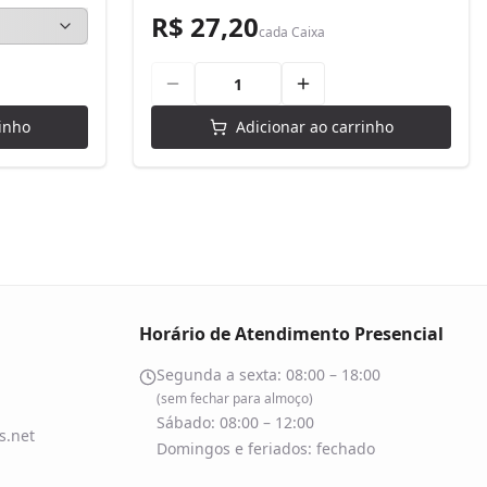
R$ 27,20
cada
Caixa
inho
Adicionar ao carrinho
Horário de Atendimento Presencial
Segunda a sexta: 08:00 – 18:00
(sem fechar para almoço)
Sábado: 08:00 – 12:00
.net
Domingos e feriados: fechado