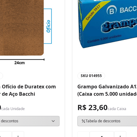
SKU
014955
 Ofício de Duratex com
Grampo Galvanizado A1
 de Aço Bacchi
(Caixa com 5.000 unidad
0
R$ 23,60
cada
Unidade
cada
Caixa
 descontos
Tabela de descontos