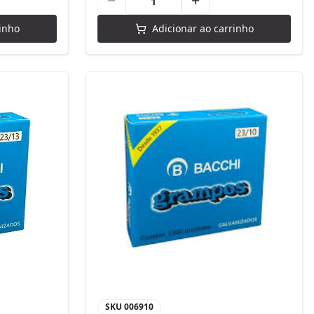
inho
Adicionar ao carrinho
SKU
006910