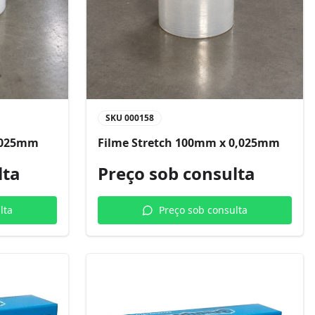
SKU
000158
0,025mm
Filme Stretch 100mm x 0,025mm
lta
Preço sob consulta
lta
Preço sob consulta