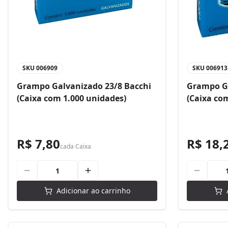
SKU
006909
SKU
006913
Grampo Galvanizado 23/8 Bacchi
Grampo Ga
(Caixa com 1.000 unidades)
(Caixa co
R$ 7,80
R$ 18,
cada
Caixa
Adicionar ao carrinho