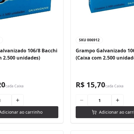
SKU
006912
lvanizado 106/8 Bacchi
Grampo Galvanizado 106
m 2.500 unidades)
(Caixa com 2.500 unidad
20
R$ 15,70
cada
Caixa
cada
Caixa
Adicionar ao carrinho
Adicionar ao carr