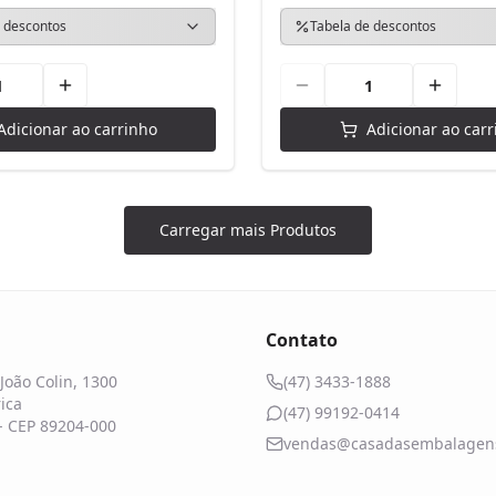
 descontos
Tabela de descontos
Adicionar ao carrinho
Adicionar ao carr
Carregar mais Produtos
Contato
João Colin, 1300
(47) 3433-1888
ica
(47) 99192-0414
 - CEP 89204-000
vendas@casadasembalagens