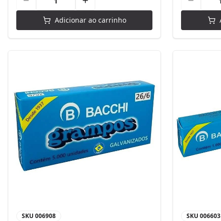
Adicionar ao carrinho
SKU
006908
SKU
006603