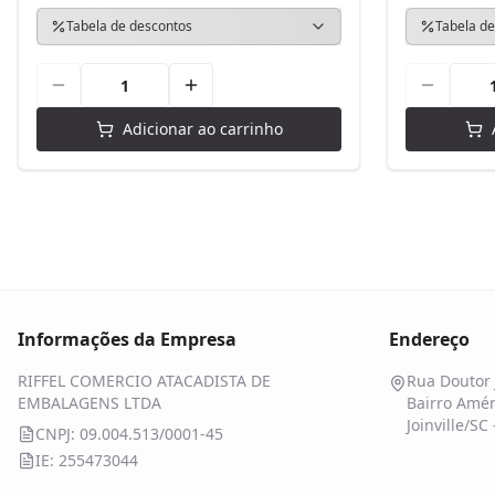
Tabela de descontos
Tabela de
Adicionar ao carrinho
Informações da Empresa
Endereço
RIFFEL COMERCIO ATACADISTA DE
Rua Doutor 
EMBALAGENS LTDA
Bairro Amér
Joinville/SC
CNPJ: 09.004.513/0001-45
IE: 255473044